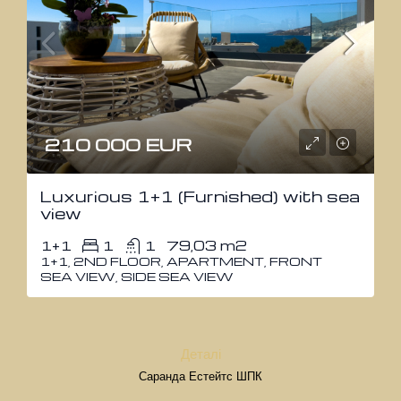
210 000 EUR
Luxurious 1+1 (Furnished) with sea
view
1+1
1
1
79,03 m2
1+1, 2ND FLOOR, APARTMENT, FRONT
SEA VIEW, SIDE SEA VIEW
Деталі
Саранда Естейтс ШПК